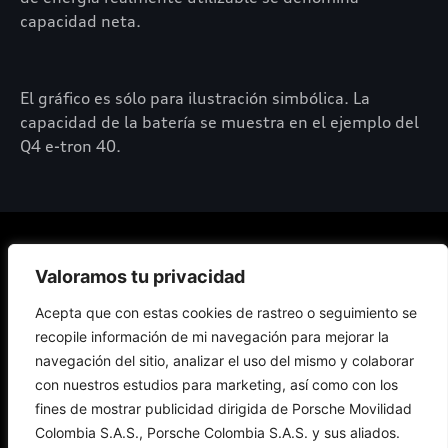
capacidad neta.
El gráfico es sólo para ilustración simbólica. La
capacidad de la batería se muestra en el ejemplo del
Q4 e-tron 40.
Modelos
Movilidad
Información
Servicio
COTIZADOR
Valoramos tu privacidad
Eléctrica
al
Cliente
Política de
Acepta que con estas cookies de rastreo o seguimiento se
Todos los
privacidad
Todos los
modelos
Política de
modelos
recopile información de mi navegación para mejorar la
Vehículos
Financiación
Datos
eléctricos
eléctricos
Servicio
Personales
Beneficios
Audi
Audi
navegación del sitio, analizar el uso del mismo y colaborar
Nuestro
Sostenibilidad
Modelos
sistema de
Carga
Audi Sport
con nuestros estudios para marketing, así como con los
denuncias
Términos y
Copyright
condiciones
fines de mostrar publicidad dirigida de Porsche Movilidad
Aviso de
privacidad
Colombia S.A.S., Porsche Colombia S.A.S. y sus aliados.