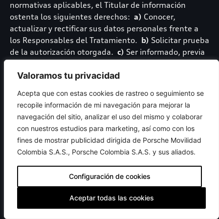
normativas aplicables, el Titular de información
ostenta los siguientes derechos:
a)
Conocer,
actualizar y rectificar sus datos personales frente a
los Responsables del Tratamiento.
b)
Solicitar prueba
de la autorización otorgada.
c)
Ser informado, previa
solicitud, respecto del uso que se les dará a sus datos
Valoramos tu privacidad
personales.
d)
Presentar ante la Superintendencia
de Industria y Comercio (SIC) quejas por infracciones
Acepta que con estas cookies de rastreo o seguimiento se
a lo dispuesto en las normas sobre datos personales
recopile información de mi navegación para mejorar la
cuando sus consultas o reclamos presentados
navegación del sitio, analizar el uso del mismo y colaborar
directamente al titular no hayan sido atendidos de
con nuestros estudios para marketing, así como con los
forma completa u oportuna.
e)
Solicitar la supresión
fines de mostrar publicidad dirigida de Porsche Movilidad
de los datos personales.
f)
Revocar la autorización
Colombia S.A.S., Porsche Colombia S.A.S. y sus aliados.
mediante la presentación de una solicitud y/o
reclamo. Esta no procede cuando el Titular tenga un
Configuración de cookies
deber legal o contractual de permanecer en la base
de datos.
g)
Solicitar a la Superintendencia de
Aceptar todas las cookies
Industria y Comercio (SIC) que ordene la revocatoria
de la autorización y/o la supresión de los datos.