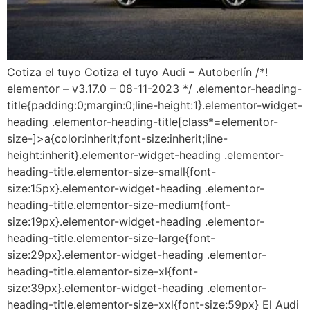
Cotiza el tuyo Cotiza el tuyo Audi – Autoberlín /*!
elementor – v3.17.0 – 08-11-2023 */ .elementor-heading-
title{padding:0;margin:0;line-height:1}.elementor-widget-
heading .elementor-heading-title[class*=elementor-
size-]>a{color:inherit;font-size:inherit;line-
height:inherit}.elementor-widget-heading .elementor-
heading-title.elementor-size-small{font-
size:15px}.elementor-widget-heading .elementor-
heading-title.elementor-size-medium{font-
size:19px}.elementor-widget-heading .elementor-
heading-title.elementor-size-large{font-
size:29px}.elementor-widget-heading .elementor-
heading-title.elementor-size-xl{font-
size:39px}.elementor-widget-heading .elementor-
heading-title.elementor-size-xxl{font-size:59px} El Audi