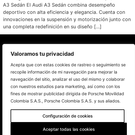
A3 Sedán El Audi A3 Sedán combina desempeño
deportivo con alta eficiencia y elegancia. Cuenta con
innovaciones en la suspensión y motorización junto con
una completa redefinición en su diseño […]
Modelos
Movilidad
Información
Servicio
COTIZADOR
Valoramos tu privacidad
Eléctrica
al
Cliente
Política de
Acepta que con estas cookies de rastreo o seguimiento se
Todos los
privacidad
Todos los
modelos
Política de
modelos
recopile información de mi navegación para mejorar la
Vehículos
Financiación
Datos
eléctricos
eléctricos
Servicio
Personales
Beneficios
navegación del sitio, analizar el uso del mismo y colaborar
Audi
Audi
Nuestro
Sostenibilidad
Modelos
sistema de
Carga
Audi Sport
con nuestros estudios para marketing, así como con los
denuncias
Términos y
Copyright
condiciones
fines de mostrar publicidad dirigida de Porsche Movilidad
Aviso de
privacidad
Colombia S.A.S., Porsche Colombia S.A.S. y sus aliados.
Configuración de cookies
Aceptar todas las cookies
2024. Audi Colombia. Todos los derechos reservados